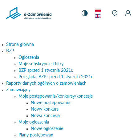
Strona
Język
główna
Pomoc
Ustawienia
Pomoc
Moj
Mo
Mapa strony
Zmiana
kontekst
Kontrastu
konteks
Kon
–
Ko
kontrastu
e-
Zamówienia
Strona główna
BZP
Ogłoszenia
Moje subskrypcje i filtry
BZP sprzed 1 stycznia 2021r.
Przeglądaj BZP sprzed 1 stycznia 2021r.
Raporty danych ogólnych o zamówieniach
Zamawiający
Moje postępowania/konkursy/koncesje
Nowe postępowanie
Nowy konkurs
Nowa koncesja
Moje ogłoszenia
Nowe ogłoszenie
Plany postępowań