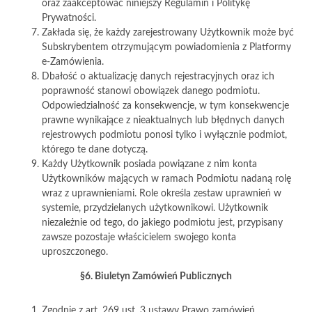
oraz zaakceptować niniejszy Regulamin i Politykę
Prywatności.
Zakłada się, że każdy zarejestrowany Użytkownik może być
Subskrybentem otrzymującym powiadomienia z Platformy
e-Zamówienia.
Dbałość o aktualizację danych rejestracyjnych oraz ich
poprawność stanowi obowiązek danego podmiotu.
Odpowiedzialność za konsekwencje, w tym konsekwencje
prawne wynikające z nieaktualnych lub błędnych danych
rejestrowych podmiotu ponosi tylko i wyłącznie podmiot,
którego te dane dotyczą.
Każdy Użytkownik posiada powiązane z nim konta
Użytkowników mających w ramach Podmiotu nadaną rolę
wraz z uprawnieniami. Role określa zestaw uprawnień w
systemie, przydzielanych użytkownikowi. Użytkownik
niezależnie od tego, do jakiego podmiotu jest, przypisany
zawsze pozostaje właścicielem swojego konta
uproszczonego.
§6. Biuletyn Zamówień Publicznych
Zgodnie z art. 269 ust. 3 ustawy Prawo zamówień