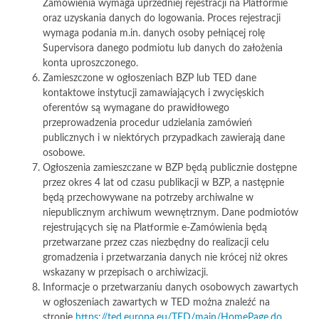
Zamówienia wymaga uprzedniej rejestracji na Platformie
oraz uzyskania danych do logowania. Proces rejestracji
wymaga podania m.in. danych osoby pełniącej rolę
Supervisora danego podmiotu lub danych do założenia
konta uproszczonego.
Zamieszczone w ogłoszeniach BZP lub TED dane
kontaktowe instytucji zamawiających i zwycięskich
oferentów są wymagane do prawidłowego
przeprowadzenia procedur udzielania zamówień
publicznych i w niektórych przypadkach zawierają dane
osobowe.
Ogłoszenia zamieszczane w BZP będą publicznie dostępne
przez okres 4 lat od czasu publikacji w BZP, a następnie
będą przechowywane na potrzeby archiwalne w
niepublicznym archiwum wewnętrznym. Dane podmiotów
rejestrujących się na Platformie e-Zamówienia będą
przetwarzane przez czas niezbędny do realizacji celu
gromadzenia i przetwarzania danych nie krócej niż okres
wskazany w przepisach o archiwizacji.
Informacje o przetwarzaniu danych osobowych zawartych
w ogłoszeniach zawartych w TED można znaleźć na
stronie
https://ted.europa.eu/TED/main/HomePage.do