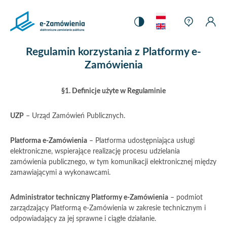
Strona
Język
główna
Pomoc
Ustawienia
Pomoc
Moj
Mo
Zmiana
kontekst
Kontrastu
konteks
Kon
–
Ko
kontrastu
e-
Regulamin korzystania z Platformy e-
Zamówienia
Zamówienia
§1. Definicje użyte w Regulaminie
UZP
– Urząd Zamówień Publicznych.
Platforma e-Zamówienia
– Platforma udostępniająca usługi
elektroniczne, wspierające realizację procesu udzielania
zamówienia publicznego, w tym komunikacji elektronicznej między
zamawiającymi a wykonawcami.
Administrator techniczny Platformy e-Zamówienia
– podmiot
zarządzający Platformą e-Zamówienia w zakresie technicznym i
odpowiadający za jej sprawne i ciągłe działanie.