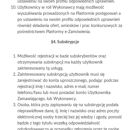
ustawieniu na swoim profilu odpowiednich uprawnień.
Użytkownicy w roli Wykonawcy mają możliwość
wyszukiwania prowadzonych na Platformie postępowań a
po ustawieniu na swoim profilu odpowiednich uprawnień
również składania ofert, wniosków i prac konkursowych za
pośrednictwem Platformy e-Zamówienia.
§4. Subskrypcje
Możliwość rejestracji w bazie subskrybentów oraz
otrzymywania subskrypcji ma każdy użytkownik
zainteresowany tą usługą.
Zainteresowany subskrypcją użytkownik musi się
zarejestrować do konta uproszczonego, podając podczas
rejestracji imię i nazwisko, adres e-mail, numer
telefonu/faxu lub musi posiadać konto Użytkownika
Zamawiającego, lub Wykonawcy.
Osoba, która przy zapisywaniu się na subskrypcję podała
nieprawidłowe dane, tj. imię i nazwisko oraz adres poczty
elektronicznej osoby trzeciej bez jej wiedzy i zgody, ponosić
będzie z tego tytułu wszelką odpowiedzialność
odszkodowawczą w przypadku zgłoszenia przez tę osobę