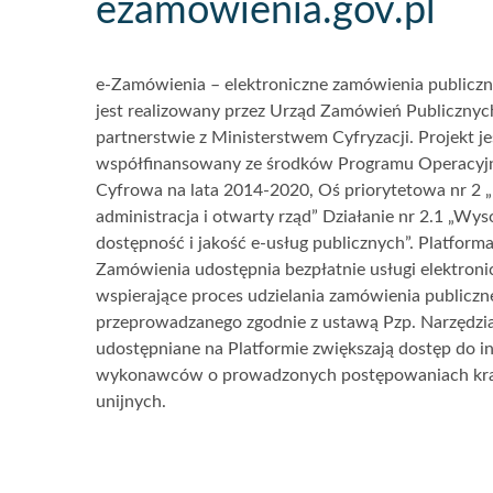
Akcje
ezamowienia.gov.pl
i
informacje
e-Zamówienia – elektroniczne zamówienia publiczne
o
jest realizowany przez Urząd Zamówień Publiczny
witrynie
partnerstwie z Ministerstwem Cyfryzacji. Projekt je
współfinansowany ze środków Programu Operacyj
Cyfrowa na lata 2014-2020, Oś priorytetowa nr 2 „
administracja i otwarty rząd” Działanie nr 2.1 „Wys
dostępność i jakość e-usług publicznych”. Platforma
Zamówienia udostępnia bezpłatnie usługi elektroni
wspierające proces udzielania zamówienia publiczn
przeprowadzanego zgodnie z ustawą Pzp. Narzędzi
udostępniane na Platformie zwiększają dostęp do in
wykonawców o prowadzonych postępowaniach kra
unijnych.