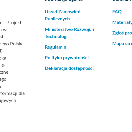
Urząd Zamówień
FAQ
Publicznych
Materiał
 - Projekt
Ministerstwo Rozwoju i
ch w
Zgłoś pr
Technologii
st
Mapa str
nego Polska
Regulamin
E-
Polityka prywatności
oka
 e-
Deklaracja dostępności
czne
ego,
a
formacji dla
jowych i