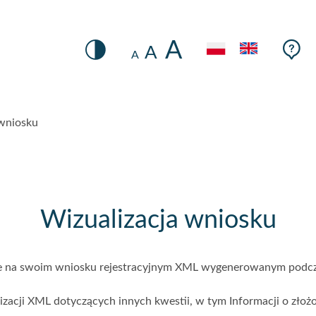
Rozmiar Czcionki
A
Po
Ustawienia
Pom
A
Język
A
Kontrastu
kont
Zmiana
kon
kontrastu
 wniosku
Wizualizacja wniosku
 na swoim wniosku rejestracyjnym XML wygenerowanym podczas
zacji XML dotyczących innych kwestii, w tym Informacji o złoż