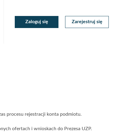
moc
oc
Zaloguj się
Zarejestruj się
Moje
ekstowa
tekstowa
Konto
 procesu rejestracji konta podmiotu.
onych ofertach i wnioskach do Prezesa UZP.