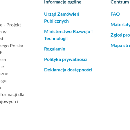
Informacje ogólne
Centrum
Urząd Zamówień
FAQ
Publicznych
Materiał
 - Projekt
Ministerstwo Rozwoju i
ch w
Zgłoś pr
Technologii
st
Mapa str
nego Polska
Regulamin
E-
Polityka prywatności
oka
 e-
Deklaracja dostępności
czne
ego,
a
formacji dla
jowych i