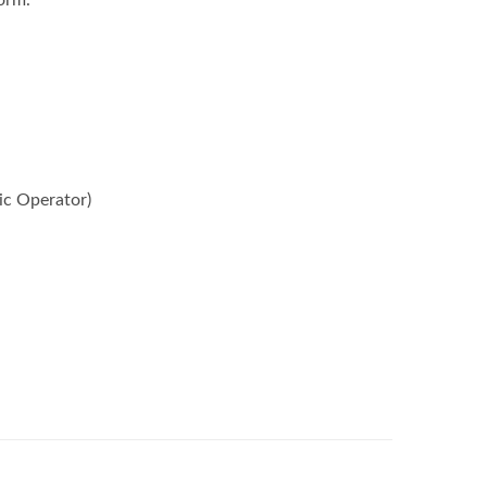
orm.
ic Operator)