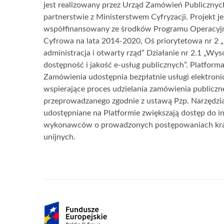
o
jest realizowany przez Urząd Zamówień Publiczny
witrynie
partnerstwie z Ministerstwem Cyfryzacji. Projekt je
współfinansowany ze środków Programu Operacyj
Cyfrowa na lata 2014-2020, Oś priorytetowa nr 2 „
administracja i otwarty rząd” Działanie nr 2.1 „Wys
dostępność i jakość e-usług publicznych”. Platforma
Zamówienia udostępnia bezpłatnie usługi elektroni
wspierające proces udzielania zamówienia publiczn
przeprowadzanego zgodnie z ustawą Pzp. Narzędzi
udostępniane na Platformie zwiększają dostęp do in
wykonawców o prowadzonych postępowaniach kra
unijnych.
Partnerzy