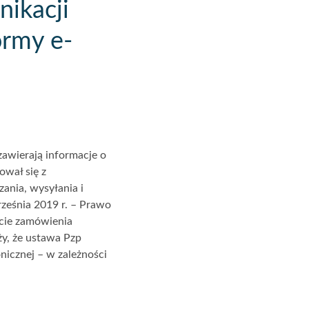
ikacji
ormy e-
awierają informacje o
ował się z
ania, wysyłania i
rześnia 2019 r. – Prawo
ncie zamówienia
y, że ustawa Pzp
icznej – w zależności