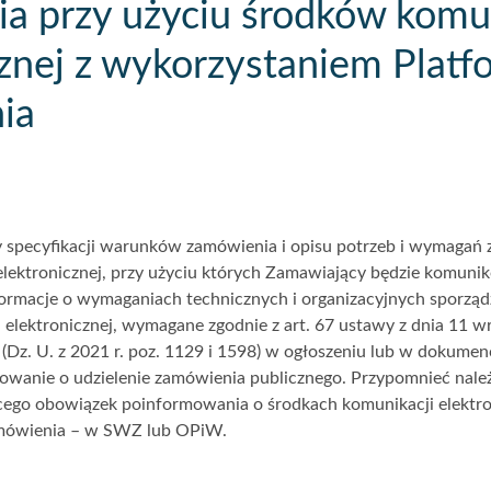
a przy użyciu środków komun
cznej z wykorzystaniem Platf
ia
specyfikacji warunków zamówienia i opisu potrzeb i wymagań z
lektronicznej, przy użyciu których Zamawiający będzie komunik
rmacje o wymaganiach technicznych i organizacyjnych sporządz
 elektronicznej, wymagane zgodnie z art. 67 ustawy z dnia 11 w
(Dz. U. z 2021 r. poz. 1129 i 1598) w ogłoszeniu lub w dokume
wanie o udzielenie zamówienia publicznego. Przypomnieć należ
ego obowiązek poinformowania o środkach komunikacji elektron
amówienia – w SWZ lub OPiW.