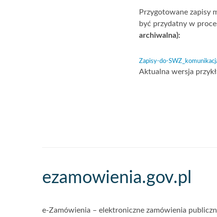
Przygotowane zapisy ma
być przydatny w proce
archiwalna):
Zapisy-do-SWZ_komunikacja
Aktualna wersja przy
Akcje
ezamowienia.gov.pl
i
informacje
e-Zamówienia – elektroniczne zamówienia publiczne