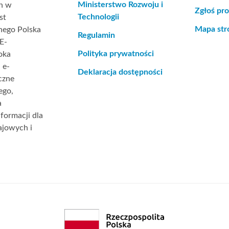
Ministerstwo Rozwoju i
ch w
Zgłoś pr
Technologii
st
Mapa str
nego Polska
Regulamin
E-
Polityka prywatności
oka
 e-
Deklaracja dostępności
czne
ego,
a
formacji dla
jowych i