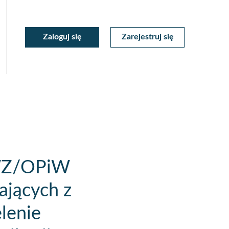
moc
oc
Zaloguj się
Zarejestruj się
Moje
ekstowa
tekstowa
Konto
SWZ/OPiW
ających z
lenie