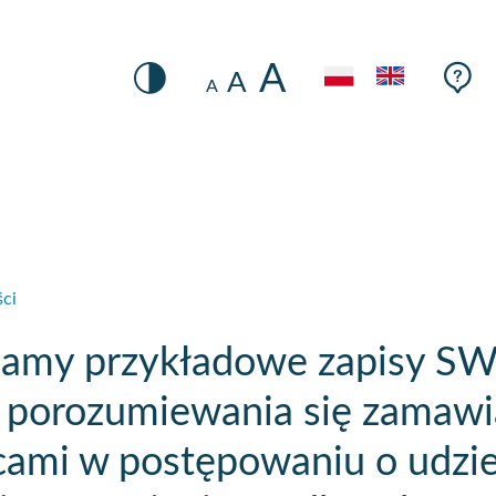
Rozmiar Czcionki
A
Po
Ustawienia
Pom
A
Język
A
Kontrastu
kont
Zmiana
kon
kontrastu
ci
iamy przykładowe zapisy 
 porozumiewania się zamawi
mi w postępowaniu o udzie