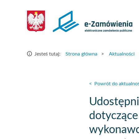
Strona
główna
–
e-
Strona główna
>
Aktualności
Jesteś tutaj:
Zamówienia
<
Powrót do aktualnoś
Udostępn
dotyczące
wykonawca