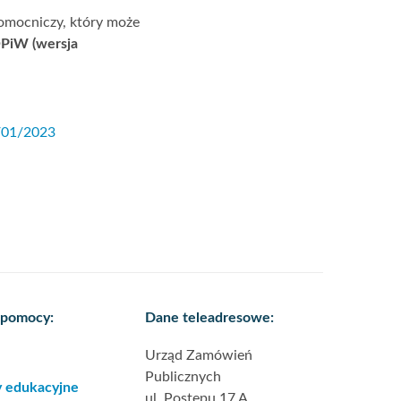
pomocniczy, który może
OPiW (wersja
/01/2023
 pomocy:
Dane teleadresowe:
Urząd Zamówień
Publicznych
y edukacyjne
ul. Postępu 17 A