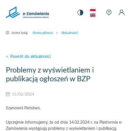
Strona
Język
główna
Pomoc
Ustawienia
Pomoc
Moj
Mo
Zmiana
kontekst
Kontrastu
konteks
Kon
–
Ko
kontrastu
e-
Strona główna
>
Aktualności
Jesteś tutaj:
Zamówienia
<
Powrót do aktualności
Problemy z wyświetlaniem i
publikacją ogłoszeń w BZP
15/02/2024
Szanowni Państwo,
Uprzejmie informujemy, że od dnia 14.02.2024 r. na Platformie e-
Zamówienia występują problemy z wyświetlaniem i publikacją