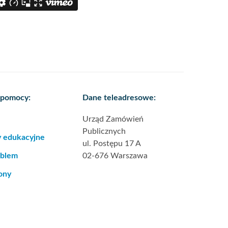
 pomocy:
Dane teleadresowe:
Urząd Zamówień
Publicznych
y edukacyjne
ul. Postępu 17 A
oblem
02-676 Warszawa
ony