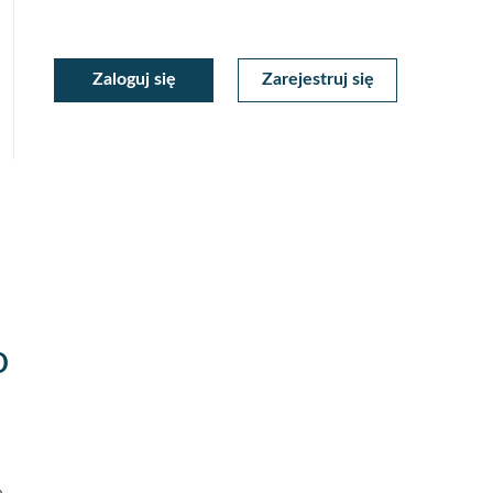
moc
oc
Zaloguj się
Zarejestruj się
Moje
ekstowa
tekstowa
Konto
o