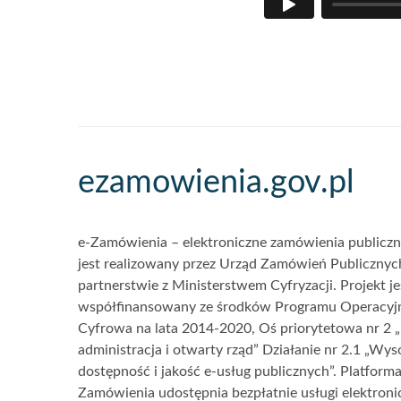
Akcje
ezamowienia.gov.pl
i
informacje
e-Zamówienia – elektroniczne zamówienia publiczne
o
jest realizowany przez Urząd Zamówień Publiczny
witrynie
partnerstwie z Ministerstwem Cyfryzacji. Projekt je
współfinansowany ze środków Programu Operacyj
Cyfrowa na lata 2014-2020, Oś priorytetowa nr 2 „
administracja i otwarty rząd” Działanie nr 2.1 „Wys
dostępność i jakość e-usług publicznych”. Platforma
Zamówienia udostępnia bezpłatnie usługi elektroni