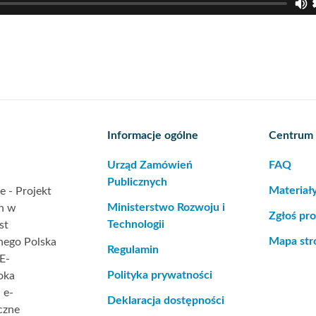
Informacje ogólne
Centrum
Urząd Zamówień
FAQ
Publicznych
Materiał
 - Projekt
Ministerstwo Rozwoju i
ch w
Zgłoś pr
Technologii
st
Mapa str
nego Polska
Regulamin
E-
Polityka prywatności
oka
 e-
Deklaracja dostępności
czne