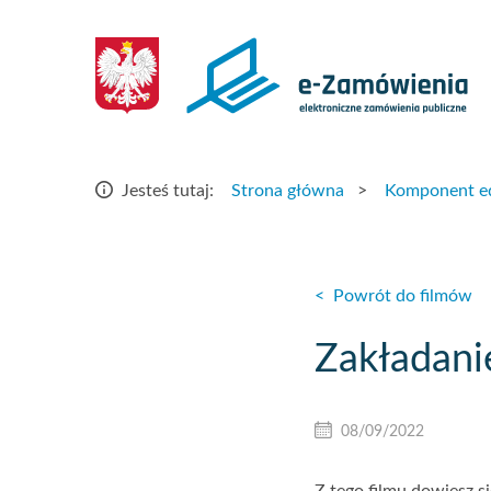
Strona
główna
–
e-
Strona główna
>
Komponent e
Jesteś tutaj:
Zamówienia
<
Powrót do filmów
Zakładani
08/09/2022