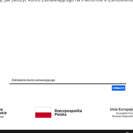
ię, jak założyć konto Zamawiającego na Platformie e-Zamówienia