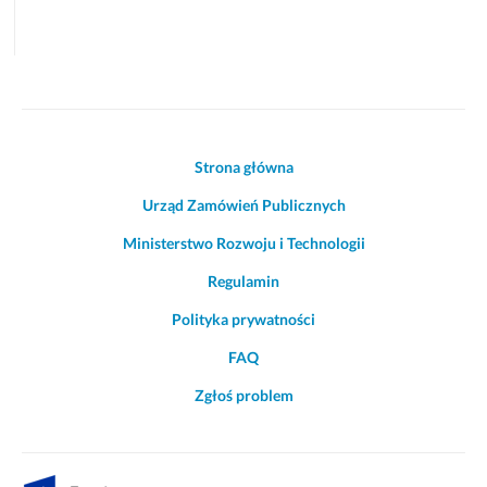
Akcje
Strona główna
i
Urząd Zamówień Publicznych
informacje
o
Ministerstwo Rozwoju i Technologii
witrynie
Regulamin
Polityka prywatności
FAQ
Zgłoś problem