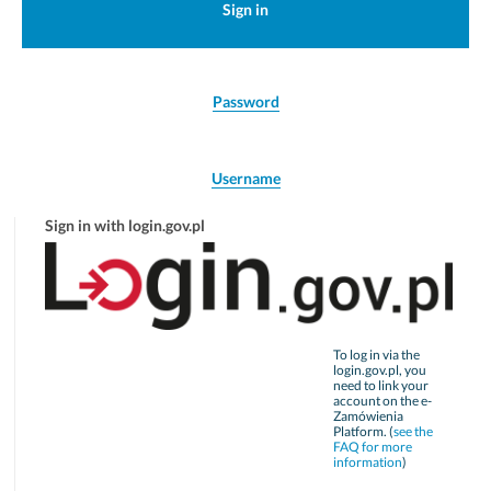
Sign in
Password
Username
Sign in with login.gov.pl
To log in via the
login.gov.pl, you
need to link your
account on the e-
Zamówienia
Platform. (
see the
FAQ for more
information
)