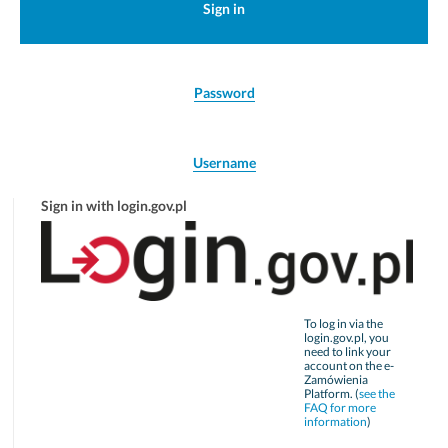
Sign in
Password
Username
Sign in with login.gov.pl
To log in via the
login.gov.pl, you
need to link your
account on the e-
Zamówienia
Platform. (
see the
FAQ for more
information
)