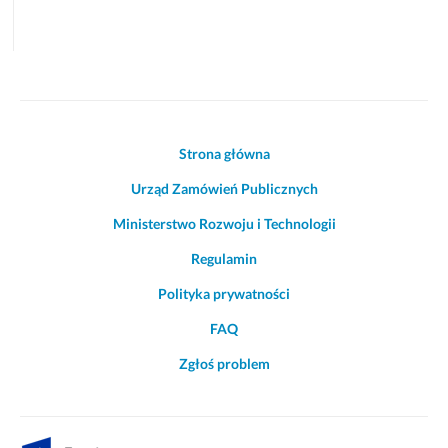
Akcje
Strona główna
i
Urząd Zamówień Publicznych
informacje
o
Ministerstwo Rozwoju i Technologii
witrynie
Regulamin
Polityka prywatności
FAQ
Zgłoś problem