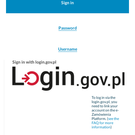
Sign in
Password
Username
Sign in with login.gov.pl
To log in via the
login.gov.pl, you
need to link your
account on the e-
Zamówienia
Platform. (
see the
FAQ for more
information
)