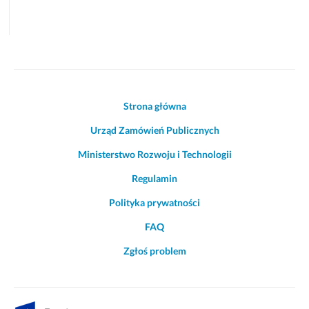
Akcje
Strona główna
i
Urząd Zamówień Publicznych
informacje
o
Ministerstwo Rozwoju i Technologii
witrynie
Regulamin
Polityka prywatności
FAQ
Zgłoś problem