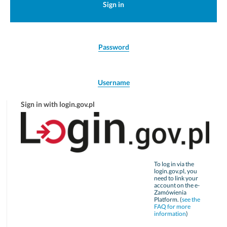
Sign in
Password
Username
Sign in with login.gov.pl
To log in via the
login.gov.pl, you
need to link your
account on the e-
Zamówienia
Platform. (
see the
FAQ for more
information
)