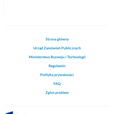
Akcje
Strona główna
i
Urząd Zamówień Publicznych
informacje
o
Ministerstwo Rozwoju i Technologii
witrynie
Regulamin
Polityka prywatności
FAQ
Zgłoś problem