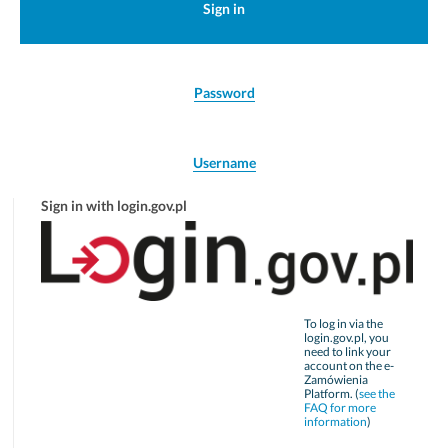
Sign in
Password
Username
Sign in with login.gov.pl
To log in via the
login.gov.pl, you
need to link your
account on the e-
Zamówienia
Platform. (
see the
FAQ for more
information
)