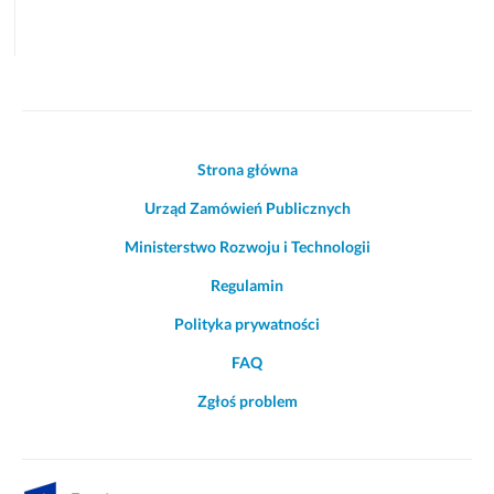
Akcje
Strona główna
i
Urząd Zamówień Publicznych
informacje
o
Ministerstwo Rozwoju i Technologii
witrynie
Regulamin
Polityka prywatności
FAQ
Zgłoś problem