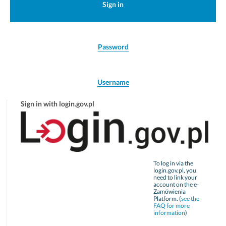
Sign in
Password
Username
Sign in with login.gov.pl
To log in via the
login.gov.pl, you
need to link your
account on the e-
Zamówienia
Platform. (
see the
FAQ for more
information
)