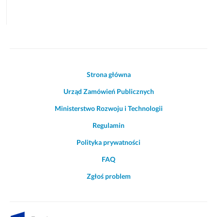
Akcje
Strona główna
i
Urząd Zamówień Publicznych
informacje
o
Ministerstwo Rozwoju i Technologii
witrynie
Regulamin
Polityka prywatności
FAQ
Zgłoś problem