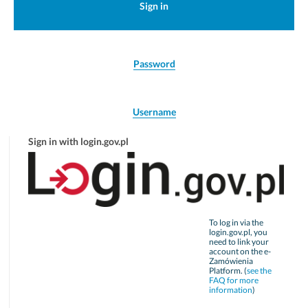
Sign in
Password
Username
Sign in with login.gov.pl
To log in via the
login.gov.pl, you
need to link your
account on the e-
Zamówienia
Platform. (
see the
FAQ for more
information
)