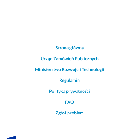
Akcje
Strona główna
i
Urząd Zamówień Publicznych
informacje
o
Ministerstwo Rozwoju i Technologii
witrynie
Regulamin
Polityka prywatności
FAQ
Zgłoś problem