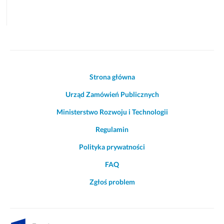
Akcje
Strona główna
i
Urząd Zamówień Publicznych
informacje
o
Ministerstwo Rozwoju i Technologii
witrynie
Regulamin
Polityka prywatności
FAQ
Zgłoś problem