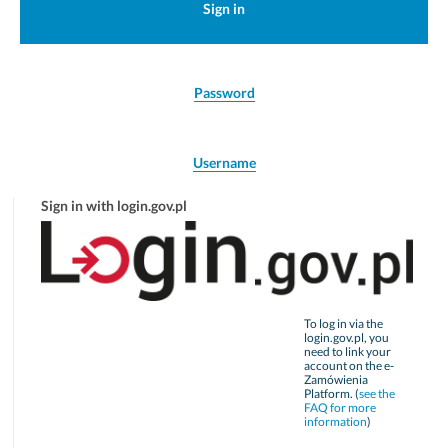
Sign in
Password
Username
Sign in with login.gov.pl
To log in via the
login.gov.pl, you
need to link your
account on the e-
Zamówienia
Platform. (
see the
FAQ for more
information
)