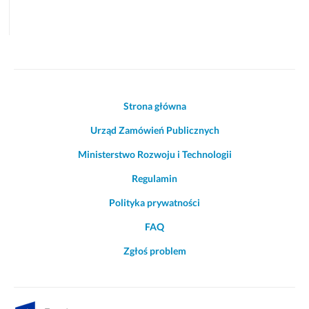
Akcje
Strona główna
i
Urząd Zamówień Publicznych
informacje
o
Ministerstwo Rozwoju i Technologii
witrynie
Regulamin
Polityka prywatności
FAQ
Zgłoś problem