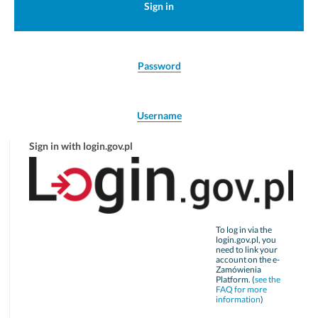
Sign in
Password
Username
Sign in with login.gov.pl
To log in via the
login.gov.pl, you
need to link your
account on the e-
Zamówienia
Platform. (
see the
FAQ for more
information
)