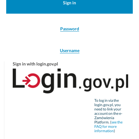
Sign in
Password
Username
Sign in with login.gov.pl
To log in via the
login.gov.pl, you
need to link your
account on the e-
Zamówienia
Platform. (
see the
FAQ for more
information
)