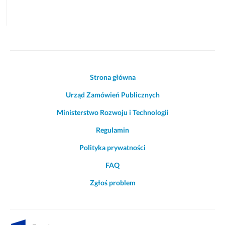
Akcje
Strona główna
i
Urząd Zamówień Publicznych
informacje
o
Ministerstwo Rozwoju i Technologii
witrynie
Regulamin
Polityka prywatności
FAQ
Zgłoś problem