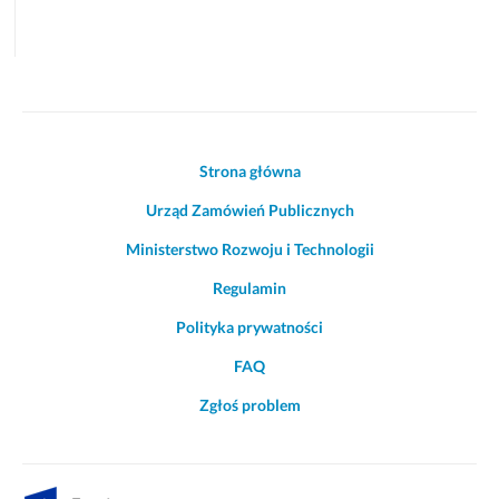
Akcje
Strona główna
i
Urząd Zamówień Publicznych
informacje
o
Ministerstwo Rozwoju i Technologii
witrynie
Regulamin
Polityka prywatności
FAQ
Zgłoś problem