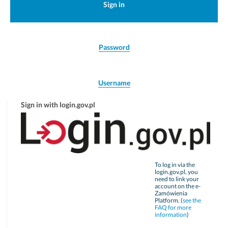
Sign in
Password
Username
Sign in with login.gov.pl
To log in via the
login.gov.pl, you
need to link your
account on the e-
Zamówienia
Platform. (
see the
FAQ for more
information
)