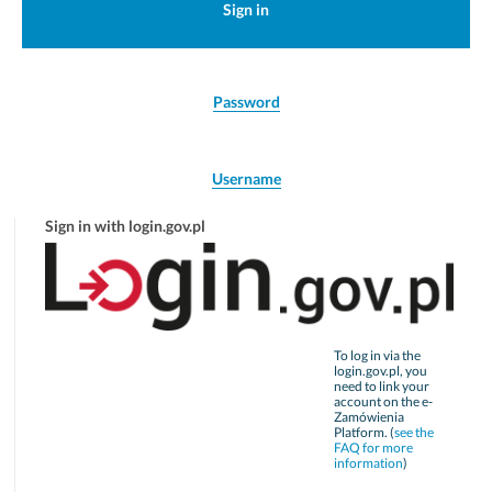
Sign in
Password
Username
Sign in with login.gov.pl
To log in via the
login.gov.pl, you
need to link your
account on the e-
Zamówienia
Platform. (
see the
FAQ for more
information
)