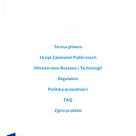
Akcje
Strona główna
i
Urząd Zamówień Publicznych
informacje
o
Ministerstwo Rozwoju i Technologii
witrynie
Regulamin
Polityka prywatności
FAQ
Zgłoś problem