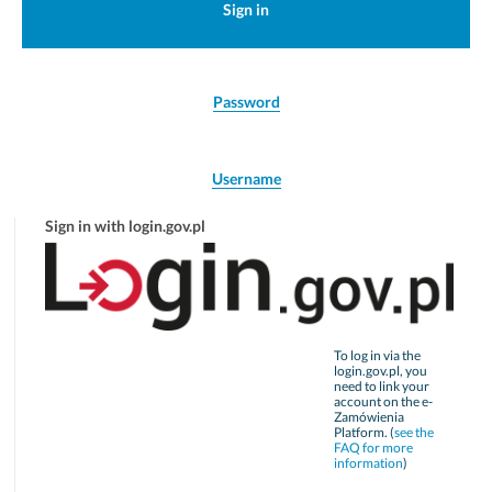
Sign in
Password
Username
Sign in with login.gov.pl
To log in via the
login.gov.pl, you
need to link your
account on the e-
Zamówienia
Platform. (
see the
FAQ for more
information
)