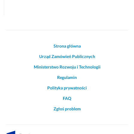
Akcje
Strona główna
i
Urząd Zamówień Publicznych
informacje
o
Ministerstwo Rozwoju i Technologii
witrynie
Regulamin
Polityka prywatności
FAQ
Zgłoś problem