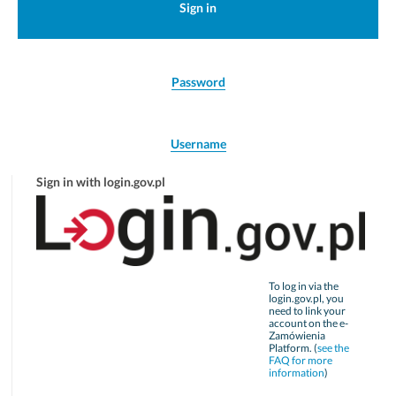
Sign in
Password
Username
Sign in with login.gov.pl
To log in via the
login.gov.pl, you
need to link your
account on the e-
Zamówienia
Platform. (
see the
FAQ for more
information
)