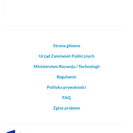
Akcje
Strona główna
i
Urząd Zamówień Publicznych
informacje
o
Ministerstwo Rozwoju i Technologii
witrynie
Regulamin
Polityka prywatności
FAQ
Zgłoś problem