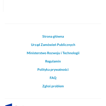
Akcje
Strona główna
i
Urząd Zamówień Publicznych
informacje
o
Ministerstwo Rozwoju i Technologii
witrynie
Regulamin
Polityka prywatności
FAQ
Zgłoś problem