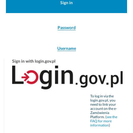
Sign in
Password
Username
Sign in with login.gov.pl
To log in via the
login.gov.pl, you
need to link your
account on the e-
Zamówienia
Platform. (
see the
FAQ for more
information
)