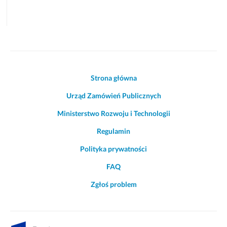
Akcje
Strona główna
i
Urząd Zamówień Publicznych
informacje
o
Ministerstwo Rozwoju i Technologii
witrynie
Regulamin
Polityka prywatności
FAQ
Zgłoś problem