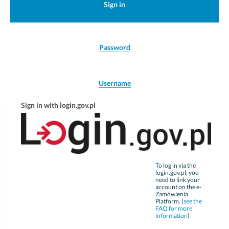
Sign in
Password
Username
Sign in with login.gov.pl
To log in via the
login.gov.pl, you
need to link your
account on the e-
Zamówienia
Platform. (
see the
FAQ for more
information
)