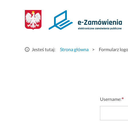
Logowanie
-
eZamówienia
elektroniczne
Jesteś tutaj:
Strona główna
>
Formularz log
zamówienia
publiczne
*
Username: