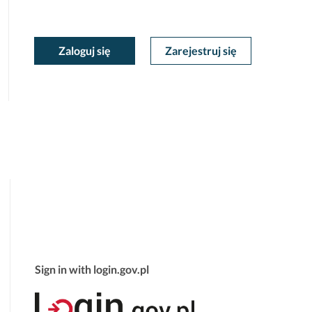
moc
oc
Zaloguj się
Zarejestruj się
Moje
ekstowa
tekstowa
Konto
Sign in with login.gov.pl