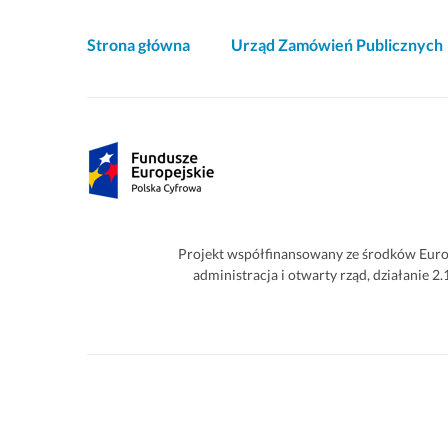
Akcje
Strona główna
Urząd Zamówień Publicznych
i
informacje
o
Partnerzy
witrynie
Projekt współfinansowany ze środków Euro
administracja i otwarty rząd, działanie 