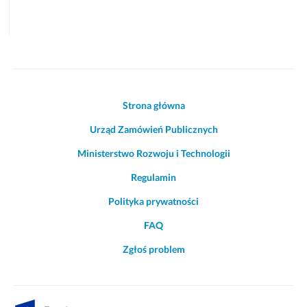
Akcje
Strona główna
i
Urząd Zamówień Publicznych
informacje
o
Ministerstwo Rozwoju i Technologii
witrynie
Regulamin
Polityka prywatności
FAQ
Zgłoś problem