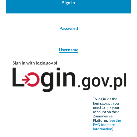
Sign in
Password
Username
Sign in with login.gov.pl
To log in via the
login.gov.pl, you
need to link your
account on the e-
Zamówienia
Platform. (
see the
FAQ for more
information
)