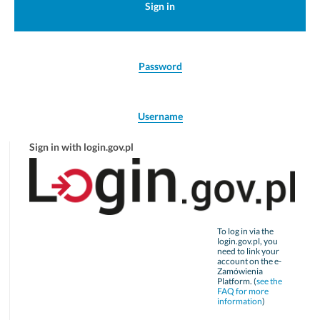
Sign in
Password
Username
Sign in with login.gov.pl
To log in via the
login.gov.pl, you
need to link your
account on the e-
Zamówienia
Platform. (
see the
FAQ for more
information
)