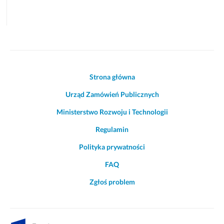
Akcje
Strona główna
i
Urząd Zamówień Publicznych
informacje
o
Ministerstwo Rozwoju i Technologii
witrynie
Regulamin
Polityka prywatności
FAQ
Zgłoś problem