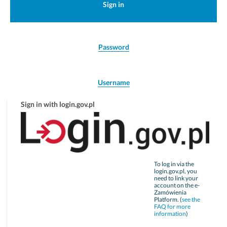
Sign in
Password
Username
Sign in with login.gov.pl
To log in via the
login.gov.pl, you
need to link your
account on the e-
Zamówienia
Platform. (
see the
FAQ for more
information
)