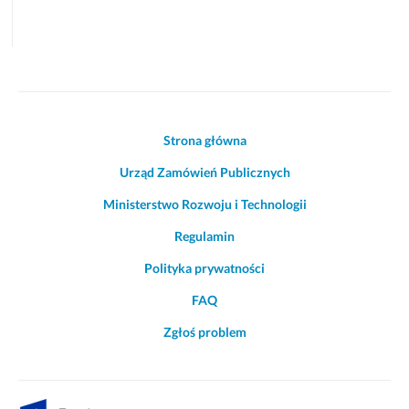
Akcje
Strona główna
i
Urząd Zamówień Publicznych
informacje
o
Ministerstwo Rozwoju i Technologii
witrynie
Regulamin
Polityka prywatności
FAQ
Zgłoś problem