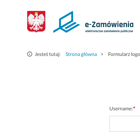
Logowanie
-
eZamówienia
elektroniczne
Jesteś tutaj:
Strona główna
>
Formularz log
zamówienia
publiczne
*
Username: