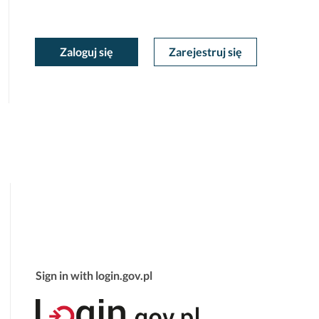
moc
oc
Zaloguj się
Zarejestruj się
Moje
ekstowa
tekstowa
Konto
Sign in with login.gov.pl