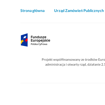
Akcje
Strona główna
Urząd Zamówień Publicznych
i
informacje
o
Partnerzy
witrynie
Projekt współfinansowany ze środków Euro
administracja i otwarty rząd, działanie 