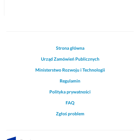
Akcje
Strona główna
i
Urząd Zamówień Publicznych
informacje
o
Ministerstwo Rozwoju i Technologii
witrynie
Regulamin
Polityka prywatności
FAQ
Zgłoś problem