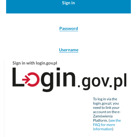
Sign in
Password
Username
Sign in with login.gov.pl
To log in via the
login.gov.pl, you
need to link your
account on the e-
Zamówienia
Platform. (
see the
FAQ for more
information
)