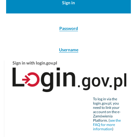
Sign in
Password
Username
Sign in with login.gov.pl
To log in via the
login.gov.pl, you
need to link your
account on the e-
Zamówienia
Platform. (
see the
FAQ for more
information
)