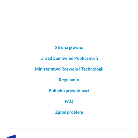
Akcje
Strona główna
i
Urząd Zamówień Publicznych
informacje
o
Ministerstwo Rozwoju i Technologii
witrynie
Regulamin
Polityka prywatności
FAQ
Zgłoś problem