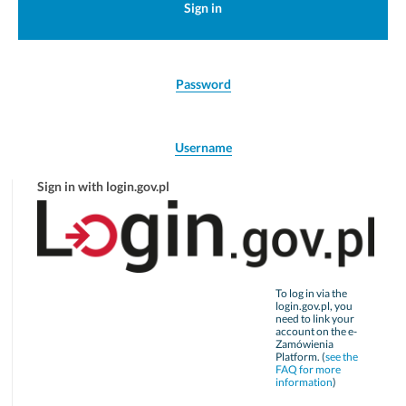
Sign in
Password
Username
Sign in with login.gov.pl
To log in via the
login.gov.pl, you
need to link your
account on the e-
Zamówienia
Platform. (
see the
FAQ for more
information
)