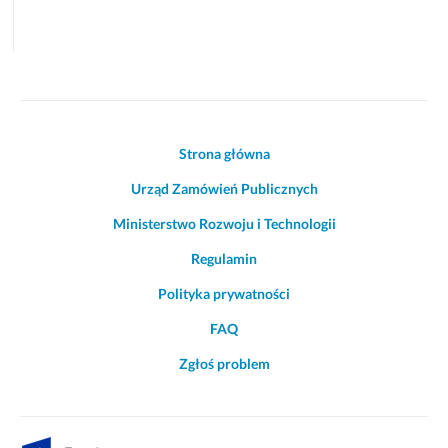
Akcje
Strona główna
i
Urząd Zamówień Publicznych
informacje
o
Ministerstwo Rozwoju i Technologii
witrynie
Regulamin
Polityka prywatności
FAQ
Zgłoś problem