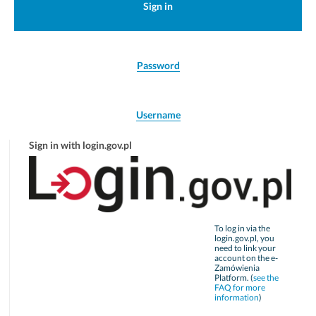
Sign in
Password
Username
Sign in with login.gov.pl
To log in via the
login.gov.pl, you
need to link your
account on the e-
Zamówienia
Platform. (
see the
FAQ for more
information
)