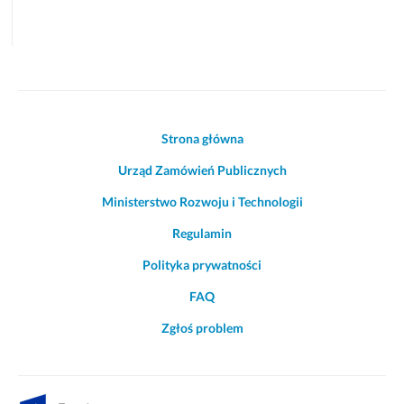
Akcje
Strona główna
i
Urząd Zamówień Publicznych
informacje
o
Ministerstwo Rozwoju i Technologii
witrynie
Regulamin
Polityka prywatności
FAQ
Zgłoś problem