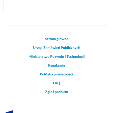
Akcje
Strona główna
i
Urząd Zamówień Publicznych
informacje
o
Ministerstwo Rozwoju i Technologii
witrynie
Regulamin
Polityka prywatności
FAQ
Zgłoś problem