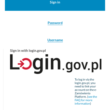
Sign in
Password
Username
Sign in with login.gov.pl
To log in via the
login.gov.pl, you
need to link your
account on the e-
Zamówienia
Platform. (
see the
FAQ for more
information
)