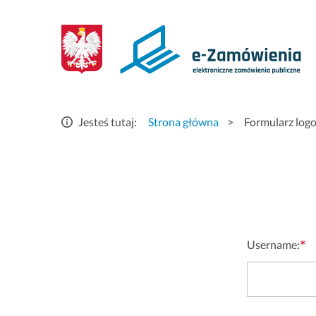
Logowanie
-
eZamówienia
elektroniczne
Jesteś tutaj:
Strona główna
>
Formularz log
zamówienia
publiczne
*
Username: