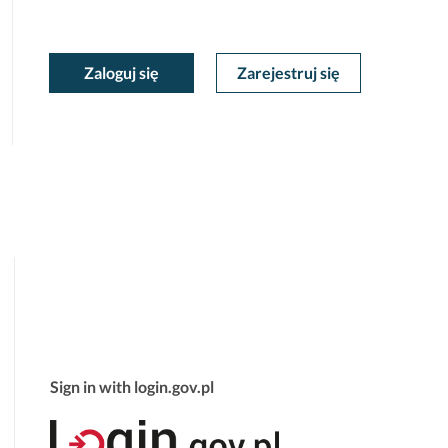
moc
oc
Zaloguj się
Zarejestruj się
Moje
ekstowa
tekstowa
Konto
Sign in with login.gov.pl