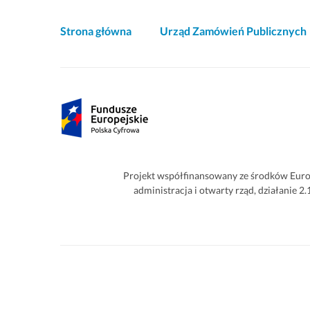
Akcje
Strona główna
Urząd Zamówień Publicznych
i
informacje
o
Partnerzy
witrynie
Projekt współfinansowany ze środków Euro
administracja i otwarty rząd, działanie 