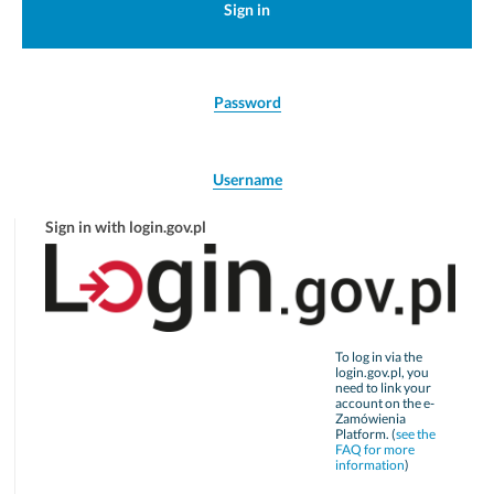
Sign in
Password
Username
Sign in with login.gov.pl
To log in via the
login.gov.pl, you
need to link your
account on the e-
Zamówienia
Platform. (
see the
FAQ for more
information
)