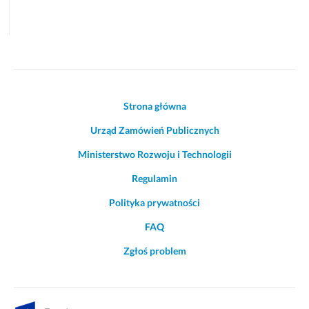
Akcje
Strona główna
i
Urząd Zamówień Publicznych
informacje
o
Ministerstwo Rozwoju i Technologii
witrynie
Regulamin
Polityka prywatności
FAQ
Zgłoś problem