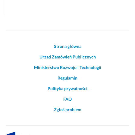
Akcje
Strona główna
i
Urząd Zamówień Publicznych
informacje
o
Ministerstwo Rozwoju i Technologii
witrynie
Regulamin
Polityka prywatności
FAQ
Zgłoś problem