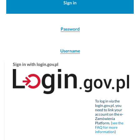
Sign in
Password
Username
Sign in with login.gov.pl
To log in via the
login.gov.pl, you
need to link your
account on the e-
Zamówienia
Platform. (
see the
FAQ for more
information
)