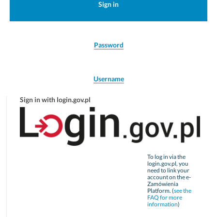
Sign in
Password
Username
Sign in with login.gov.pl
To log in via the
login.gov.pl, you
need to link your
account on the e-
Zamówienia
Platform. (
see the
FAQ for more
information
)