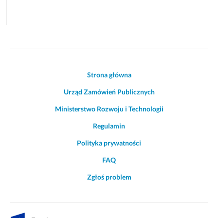
Akcje
Strona główna
i
Urząd Zamówień Publicznych
informacje
o
Ministerstwo Rozwoju i Technologii
witrynie
Regulamin
Polityka prywatności
FAQ
Zgłoś problem