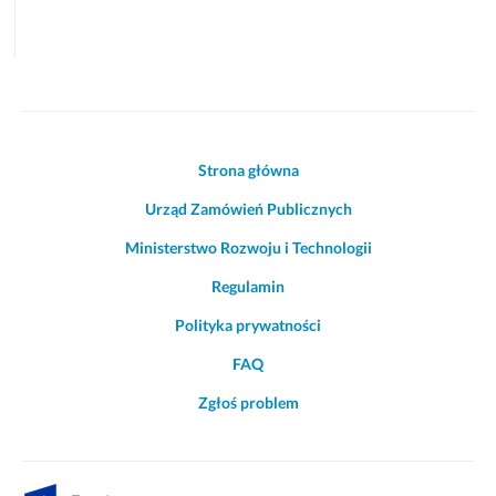
Akcje
Strona główna
i
Urząd Zamówień Publicznych
informacje
o
Ministerstwo Rozwoju i Technologii
witrynie
Regulamin
Polityka prywatności
FAQ
Zgłoś problem