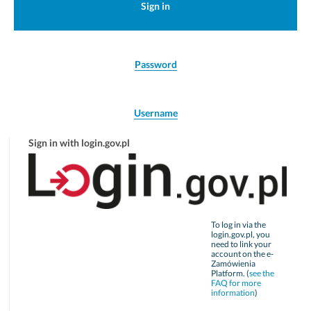
Sign in
Password
Username
Sign in with login.gov.pl
To log in via the
login.gov.pl, you
need to link your
account on the e-
Zamówienia
Platform. (
see the
FAQ for more
information
)