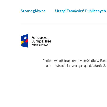
Akcje
Strona główna
Urząd Zamówień Publicznych
i
informacje
o
Partnerzy
witrynie
Projekt współfinansowany ze środków Euro
administracja i otwarty rząd, działanie 