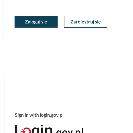
moc
oc
Zaloguj się
Zarejestruj się
Moje
ekstowa
tekstowa
Konto
Sign in with login.gov.pl