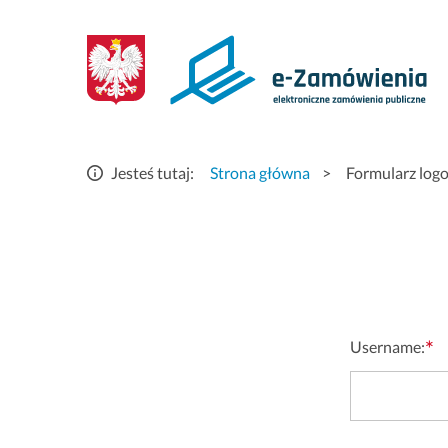
Logowanie
-
eZamówienia
elektroniczne
Jesteś tutaj:
Strona główna
>
Formularz log
zamówienia
publiczne
*
Username: