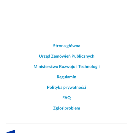
Akcje
Strona główna
i
Urząd Zamówień Publicznych
informacje
o
Ministerstwo Rozwoju i Technologii
witrynie
Regulamin
Polityka prywatności
FAQ
Zgłoś problem