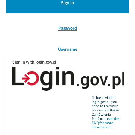
Sign in
Password
Username
Sign in with login.gov.pl
To log in via the
login.gov.pl, you
need to link your
account on the e-
Zamówienia
Platform. (
see the
FAQ for more
information
)