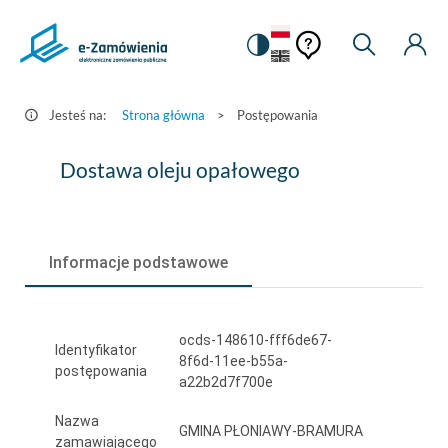
Pomoc
Pomoc
Zmiana
Wyszukiw
Moje
HEADER.SETTINGS_S
Postępowania
kontekstowa
na
Kont
kontekstow
-
wersję
e-
kontrastową
Jesteś na:
Strona główna
>
Postępowania
Zamówienia.gov.pl
Dostawa
Dostawa oleju opałowego
oleju
opałowego
Informacje podstawowe
ocds-148610-fff6de67-
Identyfikator
8f6d-11ee-b55a-
postępowania
a22b2d7f700e
Nazwa
GMINA PŁONIAWY-BRAMURA
zamawiającego