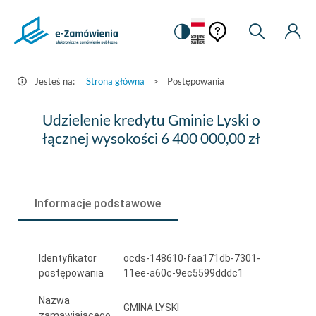
Pomoc
Pomoc
Zmiana
Wyszukiw
Moje
HEADER.SETTINGS_S
Postępowania
kontekstowa
na
Kont
kontekstow
-
wersję
e-
kontrastową
Jesteś na:
Strona główna
>
Postępowania
Zamówienia.gov.pl
Udzielenie
Udzielenie kredytu Gminie Lyski o
kredytu
łącznej wysokości 6 400 000,00 zł
Gminie
Lyski
Informacje podstawowe
o
łącznej
wysokości
Identyfikator
ocds-148610-faa171db-7301-
postępowania
11ee-a60c-9ec5599dddc1
6
Nazwa
400
GMINA LYSKI
zamawiającego