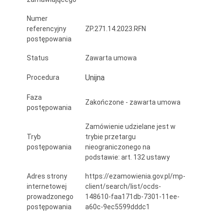
000,00
Numer
zł
referencyjny
ZP.271.14.2023.RFN
postępowania
Status
Zawarta umowa
Unijna
Procedura
Faza
Zakończone - zawarta umowa
postępowania
Zamówienie udzielane jest w
Tryb
trybie przetargu
postępowania
nieograniczonego na
podstawie: art. 132 ustawy
Adres strony
https://ezamowienia.gov.pl/mp-
internetowej
client/search/list/ocds-
prowadzonego
148610-faa171db-7301-11ee-
postępowania
a60c-9ec5599dddc1