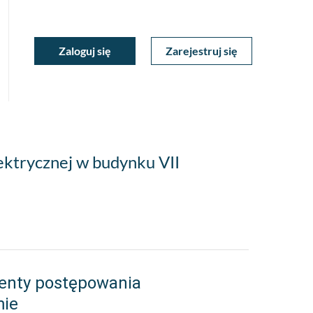
ukiwarka
Zaloguj się
Zarejestruj się
Moje
a
towa
Konto
lektrycznej w budynku VII
enty postępowania
mie