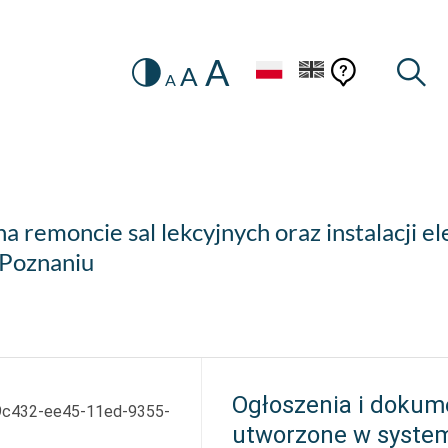
A
Zmiana
Pomoc
Pomoc
Wysz
A
A
HEADER.SETTINGS_SR
kontekstow
na
konteks
wersję
kontrastową
 remoncie sal lekcyjnych oraz instalacji e
 Poznaniu
Ogłoszenia i dokum
9c432-ee45-11ed-9355-
utworzone w syste