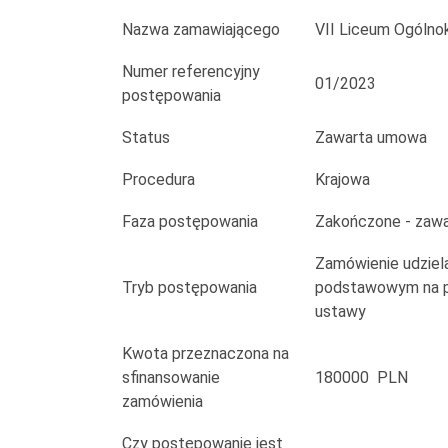
lekcyjnych
Nazwa zamawiającego
VII Liceum Ogólno
oraz
Numer referencyjny
instalacji
01/2023
postępowania
elektrycznej
Status
Zawarta umowa
w
Procedura
Krajowa
budynku
Faza postępowania
Zakończone - zaw
VII
Zamówienie udziela
Liceum
Tryb postępowania
podstawowym na po
ustawy
Ogólnokształcącego
Kwota przeznaczona na
w
sfinansowanie
180000 PLN
Poznaniu
zamówienia
Czy postępowanie jest