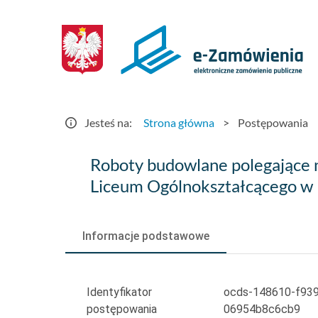
Postępowania
-
e-
Zamówienia.gov.pl
Jesteś na:
Strona główna
>
Postępowania
Roboty
Roboty budowlane polegające na
budowlane
Liceum Ogólnokształcącego w
polegające
na
Informacje podstawowe
remoncie
sal
Identyfikator
ocds-148610-f93
postępowania
06954b8c6cb9