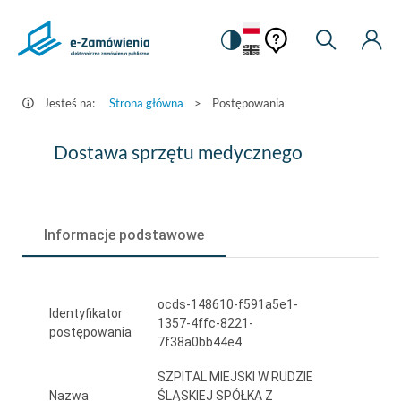
Pomoc
Pomoc
Zmiana
Wyszukiw
Moje
HEADER.SETTINGS_S
Postępowania
kontekstowa
na
Kont
kontekstow
-
wersję
e-
kontrastową
Jesteś na:
Strona główna
>
Postępowania
Zamówienia.gov.pl
Dostawa
Dostawa sprzętu medycznego
sprzętu
medycznego
Informacje podstawowe
ocds-148610-f591a5e1-
Identyfikator
1357-4ffc-8221-
postępowania
7f38a0bb44e4
SZPITAL MIEJSKI W RUDZIE
Nazwa
ŚLĄSKIEJ SPÓŁKA Z