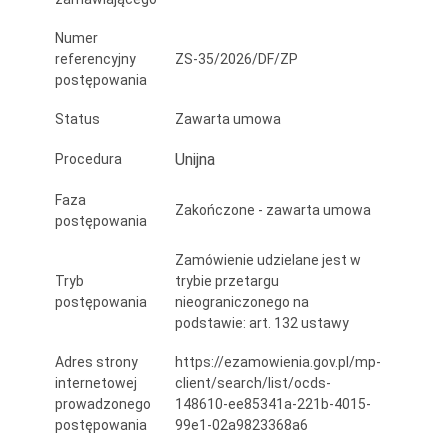
Numer
referencyjny
ZS-35/2026/DF/ZP
postępowania
Status
Zawarta umowa
Unijna
Procedura
Faza
Zakończone - zawarta umowa
postępowania
Zamówienie udzielane jest w
Tryb
trybie przetargu
postępowania
nieograniczonego na
podstawie: art. 132 ustawy
Adres strony
https://ezamowienia.gov.pl/mp-
internetowej
client/search/list/ocds-
prowadzonego
148610-ee85341a-221b-4015-
postępowania
99e1-02a9823368a6