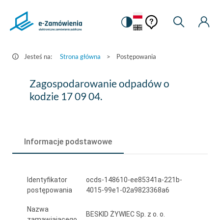
Pomoc
Pomoc
Zmiana
Wyszukiw
Moje
HEADER.SETTINGS_S
Postępowania
kontekstowa
na
Kont
kontekstow
-
wersję
e-
kontrastową
Jesteś na:
Strona główna
>
Postępowania
Zamówienia.gov.pl
Zagospodarowanie
Zagospodarowanie odpadów o
odpadów
kodzie 17 09 04.
o
kodzie
Informacje podstawowe
17
09
04.
Identyfikator
ocds-148610-ee85341a-221b-
postępowania
4015-99e1-02a9823368a6
Nazwa
BESKID ŻYWIEC Sp. z o. o.
zamawiającego