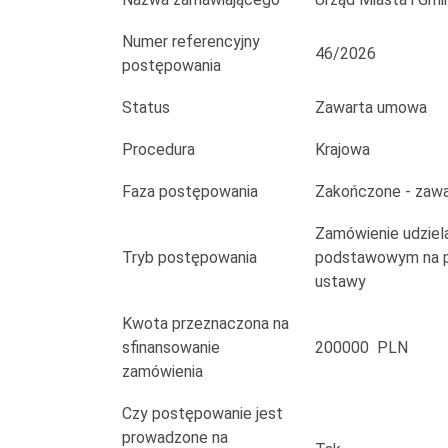
dostosowanie
pomieszczeń
Numer referencyjny
46/2026
postępowania
Status
Zawarta umowa
Procedura
Krajowa
Faza postępowania
Zakończone - zaw
Zamówienie udziela
Tryb postępowania
podstawowym na po
ustawy
Kwota przeznaczona na
sfinansowanie
200000 PLN
zamówienia
Czy postępowanie jest
prowadzone na