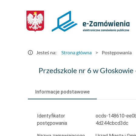
Postępowania
-
e-
Zamówienia.gov.pl
Jesteś na:
Strona główna
>
Postępowania
Przedszkole
Przedszkole nr 6 w Głoskowie
nr
6
Informacje podstawowe
w
Głoskowie
Identyfikator
ocds-148610-ee0
postępowania
4d244cbcd3dc
-
Nazwa zamawiającego
Urząd Miasta i Gm