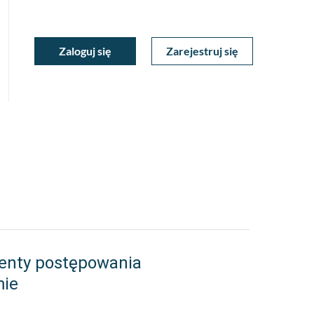
ukiwarka
Zaloguj się
Zarejestruj się
Moje
a
towa
Konto
enty postępowania
mie