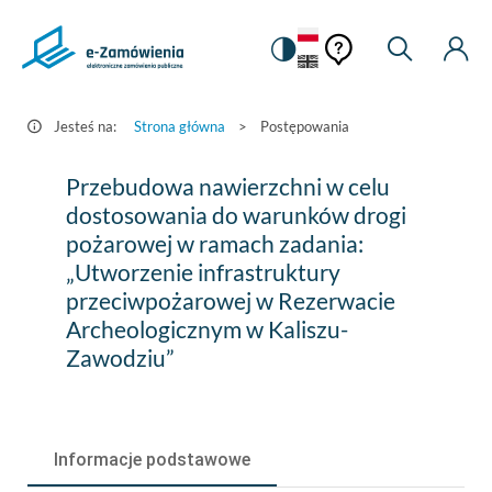
Pomoc
Pomoc
Zmiana
Wyszukiw
Moje
HEADER.SETTINGS_S
Postępowania
kontekstowa
na
Kont
kontekstow
-
wersję
e-
kontrastową
Jesteś na:
Strona główna
>
Postępowania
Zamówienia.gov.pl
Przebudowa
Przebudowa nawierzchni w celu
nawierzchni
dostosowania do warunków drogi
pożarowej w ramach zadania:
w
„Utworzenie infrastruktury
celu
przeciwpożarowej w Rezerwacie
dostosowania
Archeologicznym w Kaliszu-
Zawodziu”
do
warunków
drogi
Informacje podstawowe
pożarowej