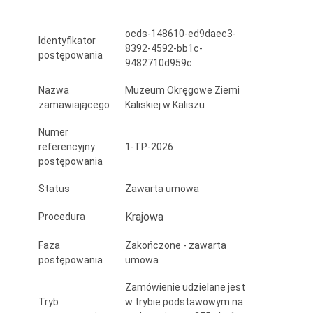
w
ocds-148610-ed9daec3-
ramach
Identyfikator
8392-4592-bb1c-
postępowania
zadania:
9482710d959c
„Utworzenie
Nazwa
Muzeum Okręgowe Ziemi
zamawiającego
Kaliskiej w Kaliszu
infrastruktury
Numer
przeciwpożarowej
referencyjny
1-TP-2026
w
postępowania
Rezerwacie
Status
Zawarta umowa
Archeologicznym
Krajowa
Procedura
w
Faza
Zakończone - zawarta
Kaliszu-
postępowania
umowa
Zawodziu”
Zamówienie udzielane jest
Tryb
w trybie podstawowym na