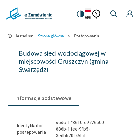
Pomoc
Pomoc
Zmiana
Wyszukiw
Moje
HEADER.SETTINGS_S
Postępowania
kontekstowa
na
Kont
kontekstow
-
wersję
e-
kontrastową
Jesteś na:
Strona główna
>
Postępowania
Zamówienia.gov.pl
Budowa
Budowa sieci wodociągowej w
sieci
miejscowości Gruszczyn (gmina
Swarzędz)
wodociągowej
w
miejscowości
Informacje podstawowe
Gruszczyn
(gmina
ocds-148610-e9776c00-
Swarzędz)
Identyfikator
886b-11ee-9fb5-
postępowania
3edbb70f45bd