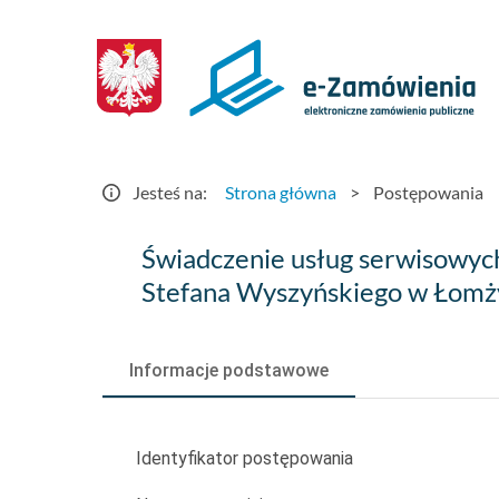
Postępowania
-
e-
Zamówienia.gov.pl
Jesteś na:
Strona główna
>
Postępowania
Świadczenie
Świadczenie usług serwisowyc
usług
Stefana Wyszyńskiego w Łomż
serwisowych
tomografów
Informacje podstawowe
komputerowych
dla
Identyfikator postępowania