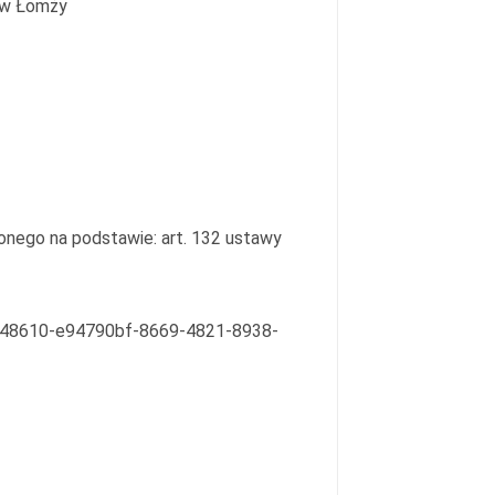
o w Łomży
zonego na podstawie: art. 132 ustawy
s-148610-e94790bf-8669-4821-8938-