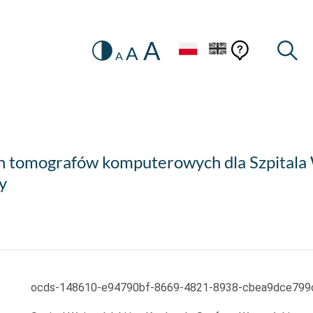
A
Zmiana
Pomoc
Pomoc
Wysz
A
A
HEADER.SETTINGS_SR
kontekstow
na
konteks
wersję
kontrastową
h tomografów komputerowych dla Szpitala
y
ocds-148610-e94790bf-8669-4821-8938-cbea9dce799