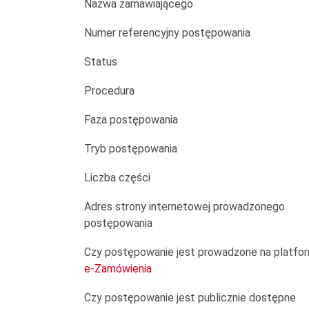
Szpitala
Nazwa zamawiającego
Wojewódzkiego
Numer referencyjny postępowania
im.
Status
Kardynała
Procedura
Stefana
Faza postępowania
Wyszyńskiego
Tryb postępowania
w
Liczba części
Łomży
Adres strony internetowej prowadzonego
postępowania
Czy postępowanie jest prowadzone na platfo
e-Zamówienia
Czy postępowanie jest publicznie dostępne