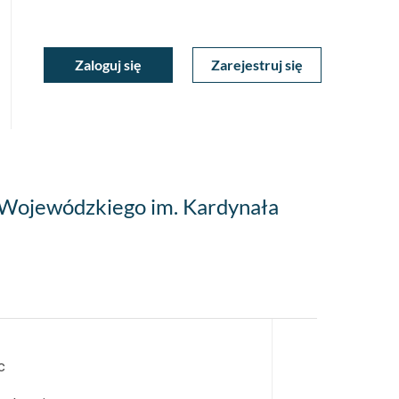
ukiwarka
Zaloguj się
Zarejestruj się
Moje
a
towa
Konto
 Wojewódzkiego im. Kardynała
c