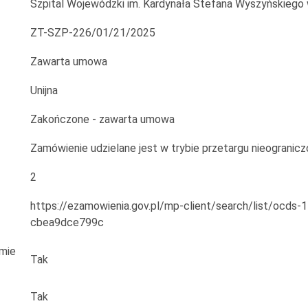
Szpital Wojewódzki im. Kardynała Stefana Wyszyńskieg
ZT-SZP-226/01/21/2025
Zawarta umowa
Unijna
Zakończone - zawarta umowa
Zamówienie udzielane jest w trybie przetargu nieogranic
2
https://ezamowienia.gov.pl/mp-client/search/list/ocd
cbea9dce799c
rmie
Tak
Tak