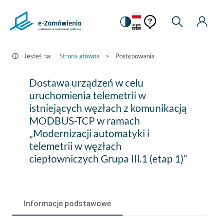
Pomoc
Pomoc
Zmiana
Wyszukiw
Moje
HEADER.SETTINGS_S
Postępowania
kontekstowa
na
Kont
kontekstow
-
wersję
e-
kontrastową
Jesteś na:
Strona główna
>
Postępowania
Zamówienia.gov.pl
Dostawa
Dostawa urządzeń w celu
urządzeń
uruchomienia telemetrii w
istniejących węzłach z komunikacją
w
MODBUS-TCP w ramach
celu
„Modernizacji automatyki i
uruchomienia
telemetrii w węzłach
ciepłowniczych Grupa III.1 (etap 1)”
telemetrii
w
istniejących
Informacje podstawowe
węzłach