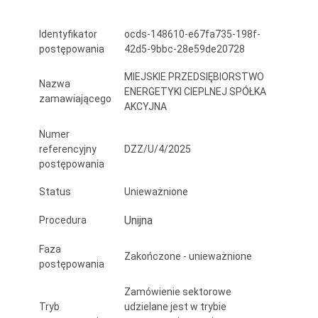
z
Identyfikator
ocds-148610-e67fa735-198f-
komunikacją
postępowania
42d5-9bbc-28e59de20728
MODBUS-
MIEJSKIE PRZEDSIĘBIORSTWO
Nazwa
TCP
ENERGETYKI CIEPLNEJ SPÓŁKA
zamawiającego
AKCYJNA
w
Numer
ramach
referencyjny
DZZ/U/4/2025
„Modernizacji
postępowania
automatyki
Status
Unieważnione
i
Unijna
Procedura
telemetrii
Faza
Zakończone - unieważnione
w
postępowania
węzłach
Zamówienie sektorowe
Tryb
udzielane jest w trybie
ciepłowniczych